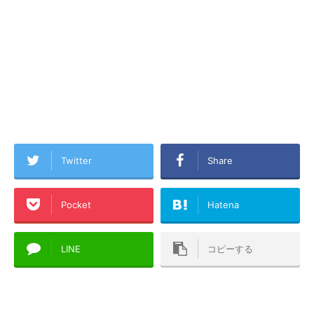
Twitter
Share
Pocket
Hatena
LINE
コピーする