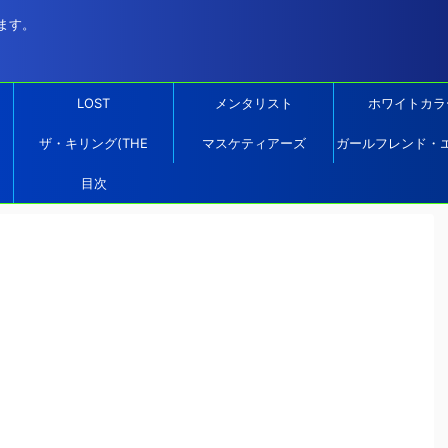
ます。
LOST
メンタリスト
ホワイトカラ
ザ・キリング(THE
マスケティアーズ
ガールフレンド・
KILLING)
目次
リエンス