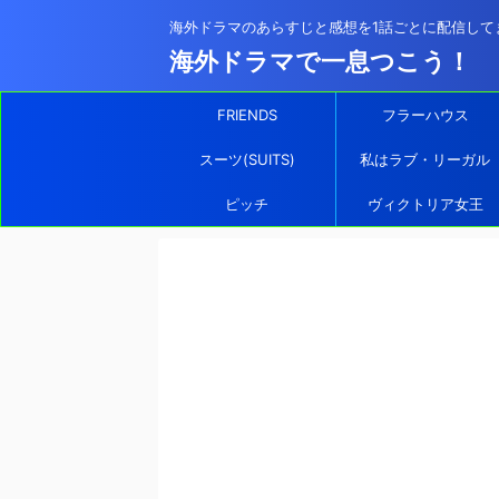
海外ドラマのあらすじと感想を1話ごとに配信して
海外ドラマで一息つこう！
FRIENDS
フラーハウス
スーツ(SUITS)
私はラブ・リーガル
ピッチ
ヴィクトリア女王