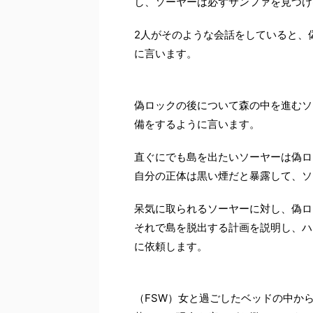
し、ソーヤーは必ずサンファを見つけ
2人がそのような会話をしていると、
に言います。
偽ロックの後について森の中を進むソ
備をするように言います。
直ぐにでも島を出たいソーヤーは偽ロ
自分の正体は黒い煙だと暴露して、ソ
呆気に取られるソーヤーに対し、偽ロ
それで島を脱出する計画を説明し、ハ
に依頼します。
（FSW）女と過ごしたベッドの中か